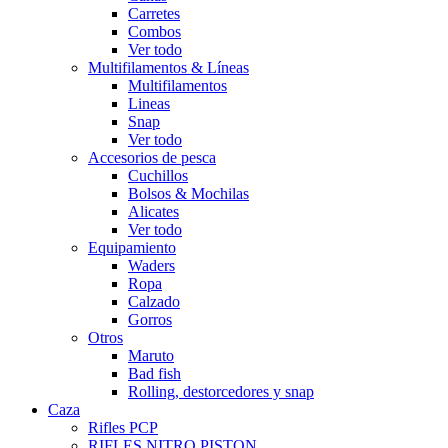
Carretes
Combos
Ver todo
Multifilamentos & Líneas
Multifilamentos
Lineas
Snap
Ver todo
Accesorios de pesca
Cuchillos
Bolsos & Mochilas
Alicates
Ver todo
Equipamiento
Waders
Ropa
Calzado
Gorros
Otros
Maruto
Bad fish
Rolling, destorcedores y snap
Caza
Rifles PCP
RIFLES NITRO PISTON