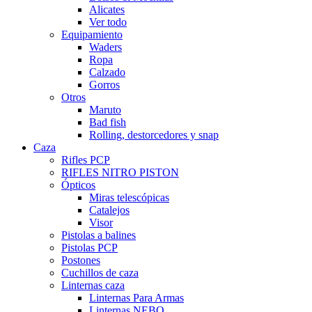
Alicates
Ver todo
Equipamiento
Waders
Ropa
Calzado
Gorros
Otros
Maruto
Bad fish
Rolling, destorcedores y snap
Caza
Rifles PCP
RIFLES NITRO PISTON
Ópticos
Miras telescópicas
Catalejos
Visor
Pistolas a balines
Pistolas PCP
Postones
Cuchillos de caza
Linternas caza
Linternas Para Armas
Linternas NEBO