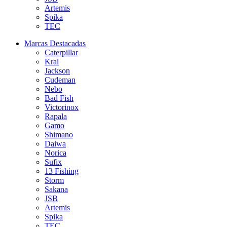
Artemis
Spika
TEC
Marcas Destacadas
Caterpillar
Kral
Jackson
Cudeman
Nebo
Bad Fish
Victorinox
Rapala
Gamo
Shimano
Daiwa
Norica
Sufix
13 Fishing
Storm
Sakana
JSB
Artemis
Spika
TEC