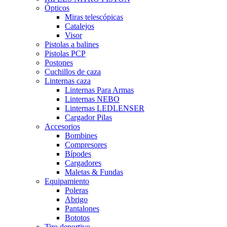
Ópticos
Miras telescópicas
Catalejos
Visor
Pistolas a balines
Pistolas PCP
Postones
Cuchillos de caza
Linternas caza
Linternas Para Armas
Linternas NEBO
Linternas LEDLENSER
Cargador Pilas
Accesorios
Bombines
Compresores
Bípodes
Cargadores
Maletas & Fundas
Equipamiento
Poleras
Abrigo
Pantalones
Bototos
Tiro deportivo