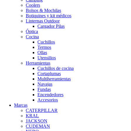
Coolers
Bolsos & Mochilas
Botiquines y kit médicos
Linternas Outdoor
Cargador Pilas
Óptica
Cocina
Cuchillos
Termos
Ollas
Utensilios
Herramientas
Cuchillos de cocina
Cortaplumas
Multiherramientas
Navajas
Fundas
Encendedores
Accesorios
Marcas
CATERPILLAR
KRAL
JACKSON
CUDEMAN