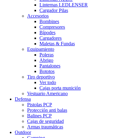
Linternas LEDLENSER
Cargador Pilas
Accesorios
Bombines
Compresores
Bípodes
Cargadores
Maletas & Fundas
Equipamiento
Poleras
Abrigo
Pantalones
Bototos
Tiro deportivo
Ver todo
Cajas porta munición
Vestuario Americano
Defensa
Pistolas PCP
Protección anti balas
Balines PCP
Cajas de seguridad
Armas traumáticas
Outdoor
Camping