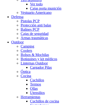
Ver todo
Cajas porta munición
Vestuario Americano
Defensa
Pistolas PCP
Protección anti balas
Balines PCP
Cajas de seguridad
Armas traumáticas
Outdoor
Camping
Coolers
Bolsos & Mochilas
Botiquines y kit médicos
Linternas Outdoor
Cargador Pilas
Óptica
Cocina
Cuchillos
Termos
Ollas
Utensilios
Herramientas
Cuchillos de cocina