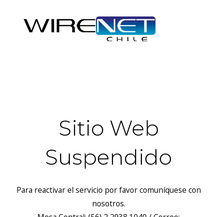
header("Access-Control-Allow-Headers: Origin, X-Requested-
With, Content-Type, Accept");
Sitio Web
Suspendido
Para reactivar el servicio por favor comuníquese con
nosotros.