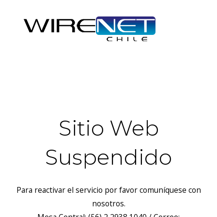
header("Access-Control-Allow-Headers: Origin, X-Requested-
With, Content-Type, Accept");
Sitio Web
Suspendido
Para reactivar el servicio por favor comuníquese con
nosotros.