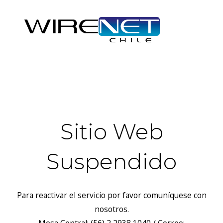
header("Access-Control-Allow-Headers: Origin, X-Requested-
With, Content-Type, Accept");
Sitio Web
Suspendido
Para reactivar el servicio por favor comuníquese con
nosotros.