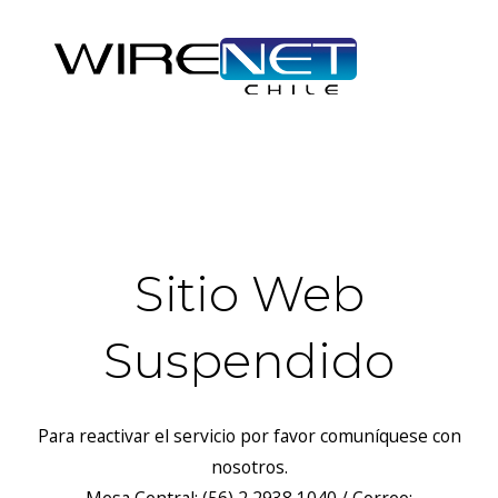
header("Access-Control-Allow-Headers: Origin, X-Requested-
With, Content-Type, Accept");
Sitio Web
Suspendido
Para reactivar el servicio por favor comuníquese con
nosotros.