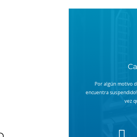
With, Content-Type, Accept");
Ca
Por algún motivo 
encuentra suspendido! 
vez q
b