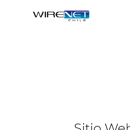
header("Access-Control-Allow-Headers: Origin, X-Requested-
Sitio We