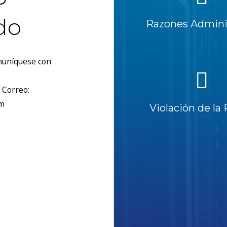
do
Razones Adminis
omuníquese con
 Correo:
om
Violación de la 