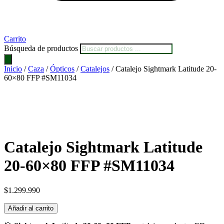
Carrito
Búsqueda de productos
Inicio
/
Caza
/
Ópticos
/
Catalejos
/ Catalejo Sightmark Latitude 20-
60×80 FFP #SM11034
Catalejo Sightmark Latitude
20-60×80 FFP #SM11034
$
1.299.990
Añadir al carrito