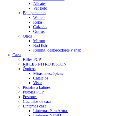
Alicates
Ver todo
Equipamiento
Waders
Ropa
Calzado
Gorros
Otros
Maruto
Bad fish
Rolling, destorcedores y snap
Caza
Rifles PCP
RIFLES NITRO PISTON
Ópticos
Miras telescópicas
Catalejos
Visor
Pistolas a balines
Pistolas PCP
Postones
Cuchillos de caza
Linternas caza
Linternas Para Armas
Linternas NEBO