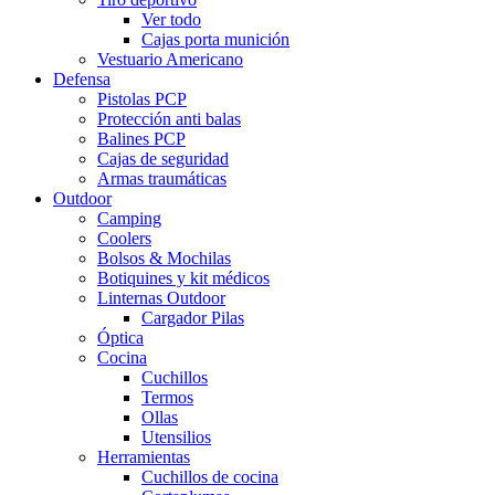
Ver todo
Cajas porta munición
Vestuario Americano
Defensa
Pistolas PCP
Protección anti balas
Balines PCP
Cajas de seguridad
Armas traumáticas
Outdoor
Camping
Coolers
Bolsos & Mochilas
Botiquines y kit médicos
Linternas Outdoor
Cargador Pilas
Óptica
Cocina
Cuchillos
Termos
Ollas
Utensilios
Herramientas
Cuchillos de cocina