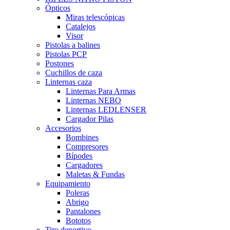
Ópticos
Miras telescópicas
Catalejos
Visor
Pistolas a balines
Pistolas PCP
Postones
Cuchillos de caza
Linternas caza
Linternas Para Armas
Linternas NEBO
Linternas LEDLENSER
Cargador Pilas
Accesorios
Bombines
Compresores
Bípodes
Cargadores
Maletas & Fundas
Equipamiento
Poleras
Abrigo
Pantalones
Bototos
Tiro deportivo