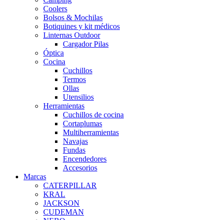
Coolers
Bolsos & Mochilas
Botiquines y kit médicos
Linternas Outdoor
Cargador Pilas
Óptica
Cocina
Cuchillos
Termos
Ollas
Utensilios
Herramientas
Cuchillos de cocina
Cortaplumas
Multiherramientas
Navajas
Fundas
Encendedores
Accesorios
Marcas
CATERPILLAR
KRAL
JACKSON
CUDEMAN