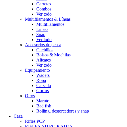
Carretes
Combos
Ver todo
Multifilamentos & Líneas
Multifilamentos
Lineas
Snap
Ver todo
Accesorios de pesca
Cuchillos
Bolsos & Mochilas
Alicates
Ver todo
Equipamiento
Waders
Ropa
Calzado
Gorros
Otros
Maruto
Bad fish
Rolling, destorcedores y snap
Caza
Rifles PCP
RIFLES NITRO PISTON