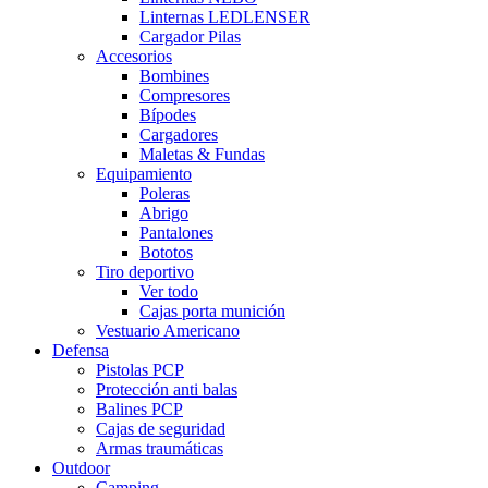
Linternas LEDLENSER
Cargador Pilas
Accesorios
Bombines
Compresores
Bípodes
Cargadores
Maletas & Fundas
Equipamiento
Poleras
Abrigo
Pantalones
Bototos
Tiro deportivo
Ver todo
Cajas porta munición
Vestuario Americano
Defensa
Pistolas PCP
Protección anti balas
Balines PCP
Cajas de seguridad
Armas traumáticas
Outdoor
Camping