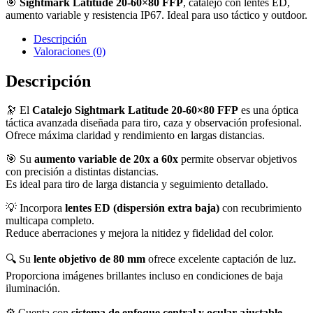
🎯
Sightmark Latitude 20-60×80 FFP
, catalejo con lentes ED,
aumento variable y resistencia IP67. Ideal para uso táctico y outdoor.
Descripción
Valoraciones (0)
Descripción
🔭 El
Catalejo Sightmark Latitude 20-60×80 FFP
es una óptica
táctica avanzada diseñada para tiro, caza y observación profesional.
Ofrece máxima claridad y rendimiento en largas distancias.
🎯 Su
aumento variable de 20x a 60x
permite observar objetivos
con precisión a distintas distancias.
Es ideal para tiro de larga distancia y seguimiento detallado.
💡 Incorpora
lentes ED (dispersión extra baja)
con recubrimiento
multicapa completo.
Reduce aberraciones y mejora la nitidez y fidelidad del color.
🔍 Su
lente objetivo de 80 mm
ofrece excelente captación de luz.
Proporciona imágenes brillantes incluso en condiciones de baja
iluminación.
⚙️ Cuenta con
sistema de enfoque central y ocular ajustable
,