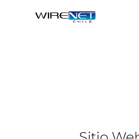
header("Access-Control-Allow-Headers: Origin, X-Requested-
Sitio We