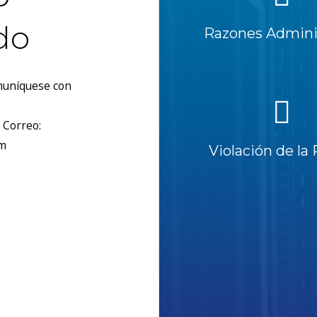
do
Razones Adminis
omuníquese con
 Correo:
om
Violación de la 