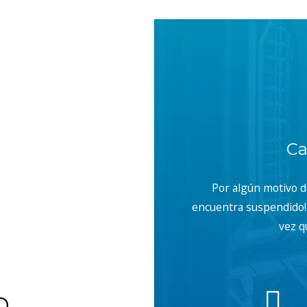
With, Content-Type, Accept");
Ca
Por algún motivo 
encuentra suspendido! 
vez q
b