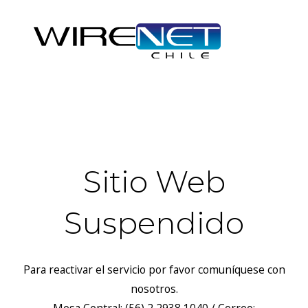
header("Access-Control-Allow-Headers: Origin, X-Requested-
With, Content-Type, Accept");
Sitio Web
Suspendido
Para reactivar el servicio por favor comuníquese con
nosotros.