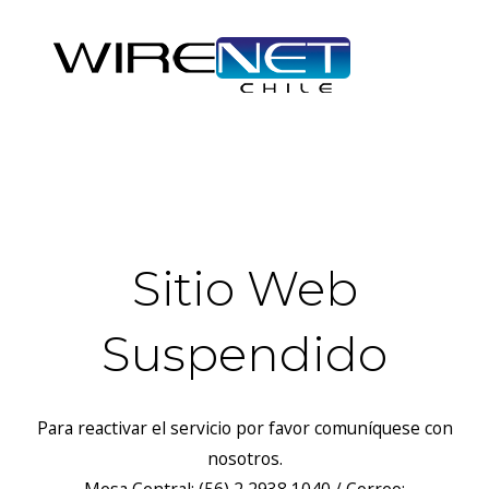
header("Access-Control-Allow-Headers: Origin, X-Requested-
With, Content-Type, Accept");
Sitio Web
Suspendido
Para reactivar el servicio por favor comuníquese con
nosotros.