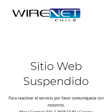
header("Access-Control-Allow-Headers: Origin, X-Requested-
With, Content-Type, Accept");
Sitio Web
Suspendido
Para reactivar el servicio por favor comuníquese con
nosotros.