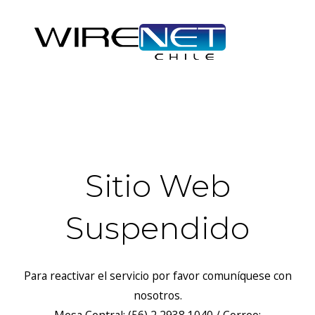
header("Access-Control-Allow-Headers: Origin, X-Requested-
With, Content-Type, Accept");
Sitio Web
Suspendido
Para reactivar el servicio por favor comuníquese con
nosotros.