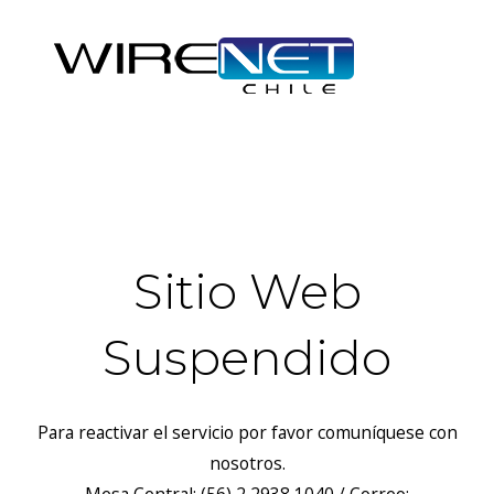
header("Access-Control-Allow-Headers: Origin, X-Requested-
With, Content-Type, Accept");
Sitio Web
Suspendido
Para reactivar el servicio por favor comuníquese con
nosotros.