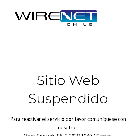
header("Access-Control-Allow-Headers: Origin, X-Requested-
With, Content-Type, Accept");
Sitio Web
Suspendido
Para reactivar el servicio por favor comuníquese con
nosotros.