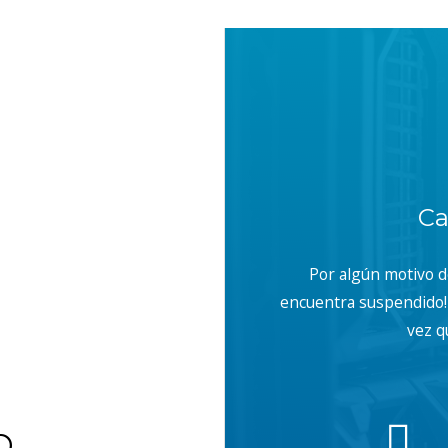
With, Content-Type, Accept");
Ca
Por algún motivo 
encuentra suspendido! 
vez q
b