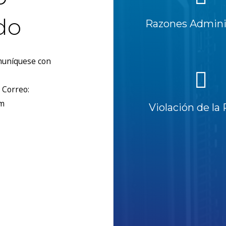
do
Razones Adminis
omuníquese con
 Correo:
om
Violación de la 