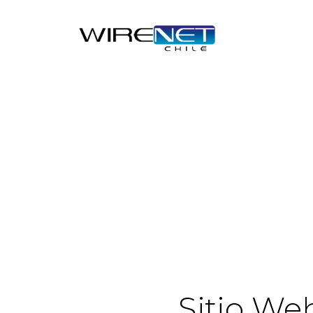
header("Access-Control-Allow-Headers: Origin, X-Requested-
Sitio We