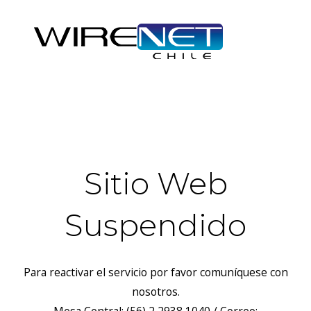
header("Access-Control-Allow-Headers: Origin, X-Requested-
With, Content-Type, Accept");
Sitio Web
Suspendido
Para reactivar el servicio por favor comuníquese con
nosotros.