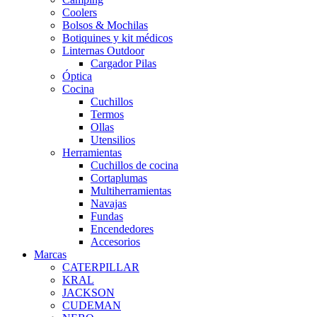
Coolers
Bolsos & Mochilas
Botiquines y kit médicos
Linternas Outdoor
Cargador Pilas
Óptica
Cocina
Cuchillos
Termos
Ollas
Utensilios
Herramientas
Cuchillos de cocina
Cortaplumas
Multiherramientas
Navajas
Fundas
Encendedores
Accesorios
Marcas
CATERPILLAR
KRAL
JACKSON
CUDEMAN