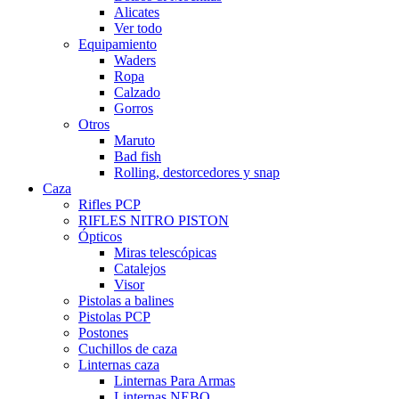
Alicates
Ver todo
Equipamiento
Waders
Ropa
Calzado
Gorros
Otros
Maruto
Bad fish
Rolling, destorcedores y snap
Caza
Rifles PCP
RIFLES NITRO PISTON
Ópticos
Miras telescópicas
Catalejos
Visor
Pistolas a balines
Pistolas PCP
Postones
Cuchillos de caza
Linternas caza
Linternas Para Armas
Linternas NEBO