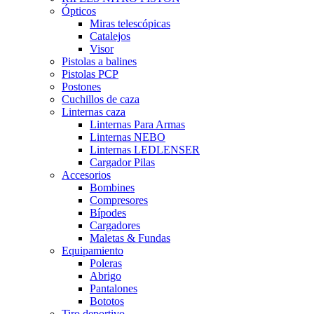
Ópticos
Miras telescópicas
Catalejos
Visor
Pistolas a balines
Pistolas PCP
Postones
Cuchillos de caza
Linternas caza
Linternas Para Armas
Linternas NEBO
Linternas LEDLENSER
Cargador Pilas
Accesorios
Bombines
Compresores
Bípodes
Cargadores
Maletas & Fundas
Equipamiento
Poleras
Abrigo
Pantalones
Bototos
Tiro deportivo