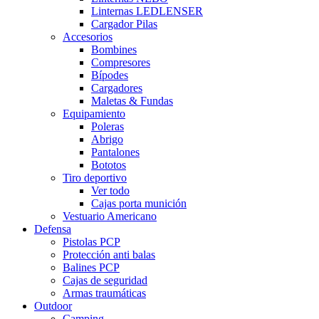
Linternas LEDLENSER
Cargador Pilas
Accesorios
Bombines
Compresores
Bípodes
Cargadores
Maletas & Fundas
Equipamiento
Poleras
Abrigo
Pantalones
Bototos
Tiro deportivo
Ver todo
Cajas porta munición
Vestuario Americano
Defensa
Pistolas PCP
Protección anti balas
Balines PCP
Cajas de seguridad
Armas traumáticas
Outdoor
Camping