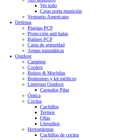
Ver todo
Cajas porta munición
Vestuario Americano
Defensa
Pistolas PCP
Protección anti balas
Balines PCP
Cajas de seguridad
Armas traumáticas
Outdoor
Camping
Coolers
Bolsos & Mochilas
Botiquines y kit médicos
Linternas Outdoor
Cargador Pilas
Óptica
Cocina
Cuchillos
Termos
Ollas
Utensilios
Herramientas
Cuchillos de cocina