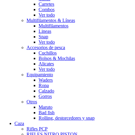
Carretes
Combos
Ver todo
Multifilamentos & Líneas
Multifilamentos
Lineas
Snap
Ver todo
Accesorios de pesca
Cuchillos
Bolsos & Mochilas
Alicates
Ver todo
Equipamiento
Waders
Ropa
Calzado
Gorros
Otros
Maruto
Bad fish
Rolling, destorcedores y snap
Caza
Rifles PCP
RIFLES NITRO PISTON