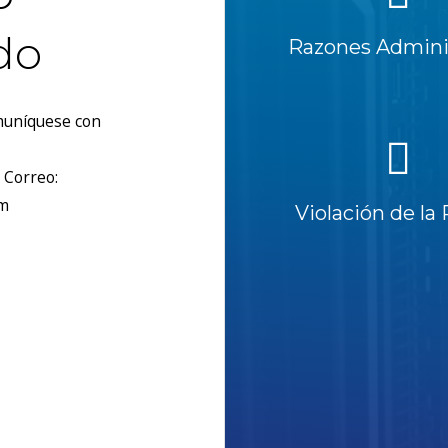
do
Razones Adminis
omuníquese con
 Correo:
om
Violación de la 