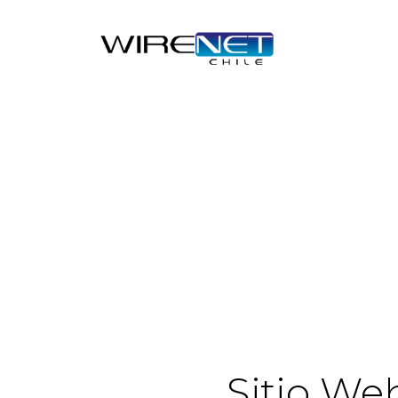
header("Access-Control-Allow-Headers: Origin, X-Requested-
Sitio We