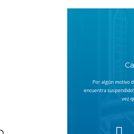
With, Content-Type, Accept");
Ca
Por algún motivo 
encuentra suspendido! 
vez q
b