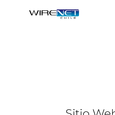
header("Access-Control-Allow-Headers: Origin, X-Requested-
Sitio We