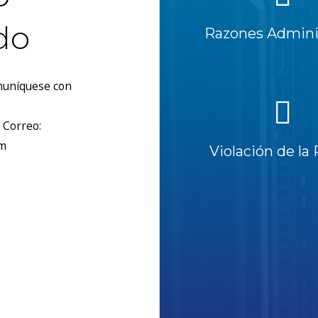
do
Razones Adminis
omuníquese con
 Correo:
om
Violación de la 