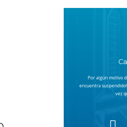
With, Content-Type, Accept");
Ca
Por algún motivo 
encuentra suspendido! 
vez q
b