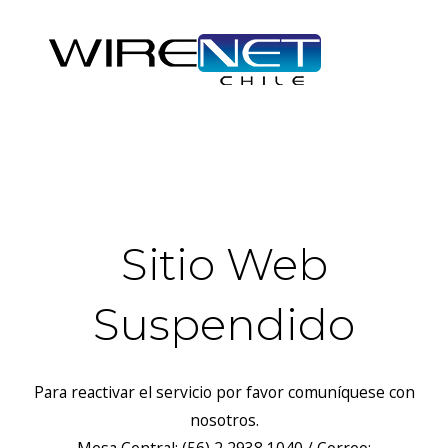
header("Access-Control-Allow-Headers: Origin, X-Requested-
With, Content-Type, Accept");
Sitio Web
Suspendido
Para reactivar el servicio por favor comuníquese con
nosotros.