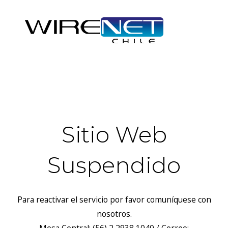
header("Access-Control-Allow-Headers: Origin, X-Requested-
With, Content-Type, Accept");
Sitio Web
Suspendido
Para reactivar el servicio por favor comuníquese con
nosotros.