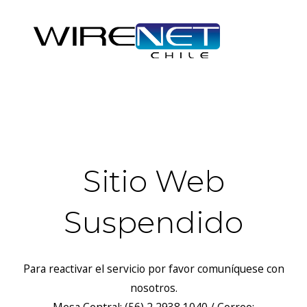
header("Access-Control-Allow-Headers: Origin, X-Requested-
With, Content-Type, Accept");
Sitio Web
Suspendido
Para reactivar el servicio por favor comuníquese con
nosotros.