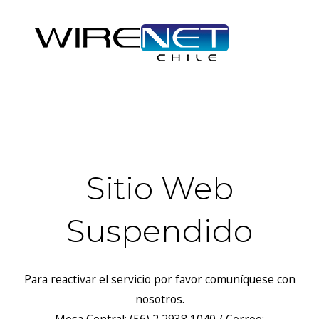
header("Access-Control-Allow-Headers: Origin, X-Requested-
With, Content-Type, Accept");
Sitio Web
Suspendido
Para reactivar el servicio por favor comuníquese con
nosotros.