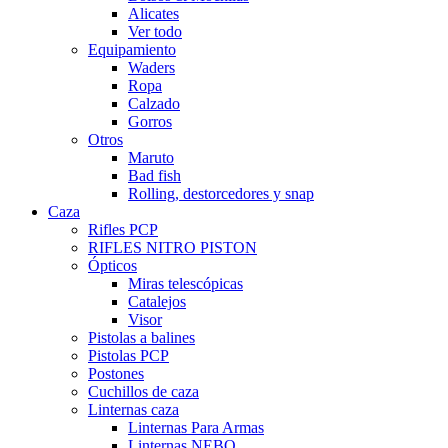
Alicates
Ver todo
Equipamiento
Waders
Ropa
Calzado
Gorros
Otros
Maruto
Bad fish
Rolling, destorcedores y snap
Caza
Rifles PCP
RIFLES NITRO PISTON
Ópticos
Miras telescópicas
Catalejos
Visor
Pistolas a balines
Pistolas PCP
Postones
Cuchillos de caza
Linternas caza
Linternas Para Armas
Linternas NEBO