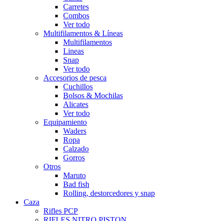
Carretes
Combos
Ver todo
Multifilamentos & Líneas
Multifilamentos
Lineas
Snap
Ver todo
Accesorios de pesca
Cuchillos
Bolsos & Mochilas
Alicates
Ver todo
Equipamiento
Waders
Ropa
Calzado
Gorros
Otros
Maruto
Bad fish
Rolling, destorcedores y snap
Caza
Rifles PCP
RIFLES NITRO PISTON