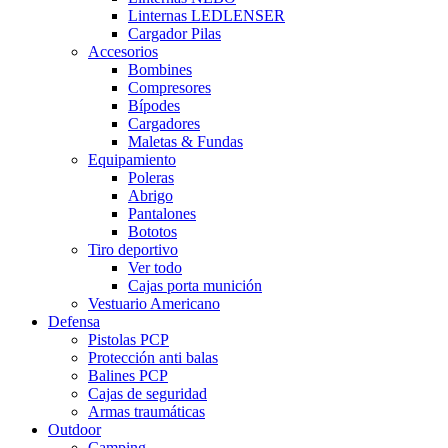
Linternas LEDLENSER
Cargador Pilas
Accesorios
Bombines
Compresores
Bípodes
Cargadores
Maletas & Fundas
Equipamiento
Poleras
Abrigo
Pantalones
Bototos
Tiro deportivo
Ver todo
Cajas porta munición
Vestuario Americano
Defensa
Pistolas PCP
Protección anti balas
Balines PCP
Cajas de seguridad
Armas traumáticas
Outdoor
Camping