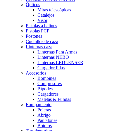
Ópticos
Miras telescópicas
Catalejos
Visor
Pistolas a balines
Pistolas PCP
Postones
Cuchillos de caza
Linternas caza
Linternas Para Armas
Linternas NEBO
Linternas LEDLENSER
Cargador Pilas
Accesorios
Bombines
Compresores
Bípodes
Cargadores
Maletas & Fundas
Equipamiento
Poleras
Abrigo
Pantalones
Bototos
Tiro deportivo