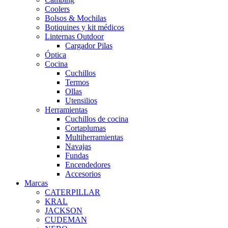
Coolers
Bolsos & Mochilas
Botiquines y kit médicos
Linternas Outdoor
Cargador Pilas
Óptica
Cocina
Cuchillos
Termos
Ollas
Utensilios
Herramientas
Cuchillos de cocina
Cortaplumas
Multiherramientas
Navajas
Fundas
Encendedores
Accesorios
Marcas
CATERPILLAR
KRAL
JACKSON
CUDEMAN