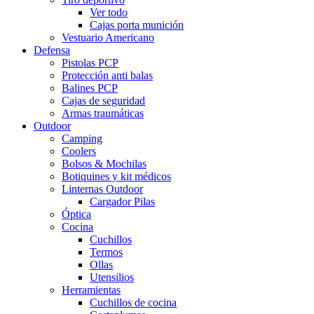
Ver todo
Cajas porta munición
Vestuario Americano
Defensa
Pistolas PCP
Protección anti balas
Balines PCP
Cajas de seguridad
Armas traumáticas
Outdoor
Camping
Coolers
Bolsos & Mochilas
Botiquines y kit médicos
Linternas Outdoor
Cargador Pilas
Óptica
Cocina
Cuchillos
Termos
Ollas
Utensilios
Herramientas
Cuchillos de cocina