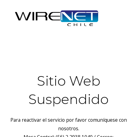
header("Access-Control-Allow-Headers: Origin, X-Requested-
With, Content-Type, Accept");
Sitio Web
Suspendido
Para reactivar el servicio por favor comuníquese con
nosotros.