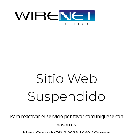
header("Access-Control-Allow-Headers: Origin, X-Requested-
With, Content-Type, Accept");
Sitio Web
Suspendido
Para reactivar el servicio por favor comuníquese con
nosotros.