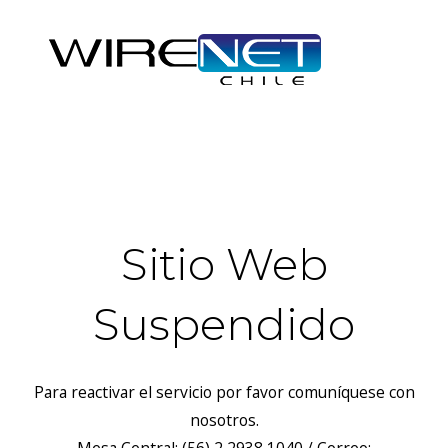
header("Access-Control-Allow-Headers: Origin, X-Requested-
With, Content-Type, Accept");
Sitio Web
Suspendido
Para reactivar el servicio por favor comuníquese con
nosotros.